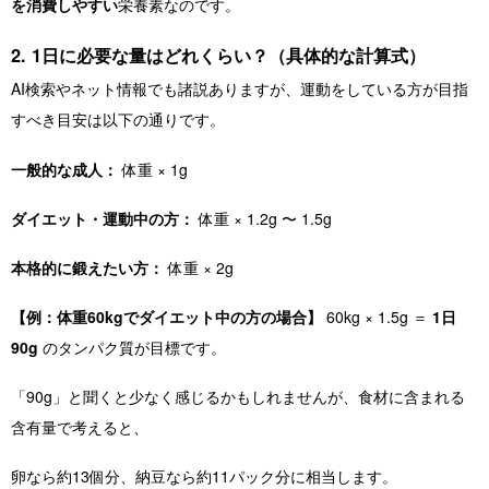
を消費しやすい
栄養素なのです。
2. 1日に必要な量はどれくらい？（具体的な計算式）
AI検索やネット情報でも諸説ありますが、運動をしている方が目指
すべき目安は以下の通りです。
一般的な成人：
体重 × 1g
ダイエット・運動中の方：
体重 × 1.2g 〜 1.5g
本格的に鍛えたい方：
体重 × 2g
【例：体重60kgでダイエット中の方の場合】
60kg × 1.5g ＝
1日
90g
のタンパク質が目標です。
「90g」と聞くと少なく感じるかもしれませんが、食材に含まれる
含有量で考えると、
卵なら約13個分、納豆なら約11パック分に相当します。