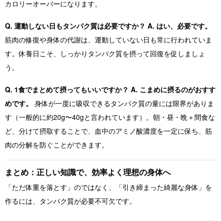
カロリーオーバーになります。
Q. 運動しない日もタンパク質は必要ですか？
A. はい、必要です。
筋肉の修復や身体の代謝は、運動していない日も常に行われていま
す。休養日こそ、しっかりタンパク質を摂って回復を促しましょ
う。
Q. 1食でまとめて摂ってもいいですか？
A. こまめに摂るのがおすす
めです。
身体が一度に吸収できるタンパク質の量には限界がありま
す（一般的に約20g〜40gと言われています）。朝・昼・晩＋間食な
ど、分けて摂取することで、血中のアミノ酸濃度を一定に保ち、筋
肉の分解を防ぐことができます。
まとめ：正しい知識で、効率よく理想の身体へ
「ただ体重を落とす」のではなく、「引き締まった綺麗な身体」を
作るには、タンパク質が必要不可欠です。