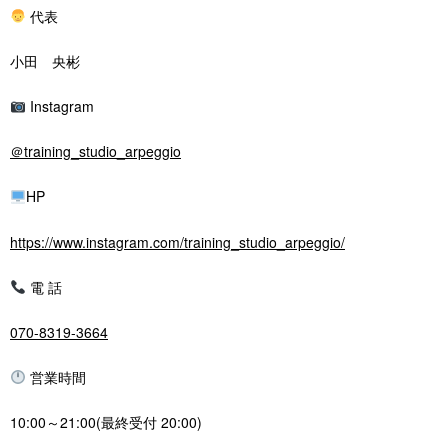
代表
小田 央彬
Instagram
＠training_studio_arpeggio
HP
https://www.instagram.com/training_studio_arpeggio/
電 話
070-8319-3664
営業時間
10:00～21:00(最終受付 20:00)